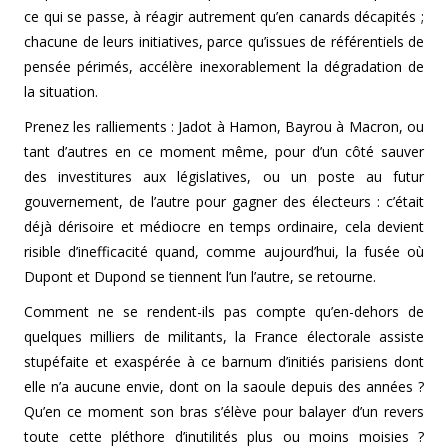
ce qui se passe, à réagir autrement qu’en canards décapités ;
chacune de leurs initiatives, parce qu’issues de référentiels de
pensée périmés, accélère inexorablement la dégradation de
la situation.
Prenez les ralliements : Jadot à Hamon, Bayrou à Macron, ou
tant d’autres en ce moment même, pour d’un côté sauver
des investitures aux législatives, ou un poste au futur
gouvernement, de l’autre pour gagner des électeurs : c’était
déjà dérisoire et médiocre en temps ordinaire, cela devient
risible d’inefficacité quand, comme aujourd’hui, la fusée où
Dupont et Dupond se tiennent l’un l’autre, se retourne.
Comment ne se rendent-ils pas compte qu’en-dehors de
quelques milliers de militants, la France électorale assiste
stupéfaite et exaspérée à ce barnum d’initiés parisiens dont
elle n’a aucune envie, dont on la saoule depuis des années ?
Qu’en ce moment son bras s’élève pour balayer d’un revers
toute cette pléthore d’inutilités plus ou moins moisies ?