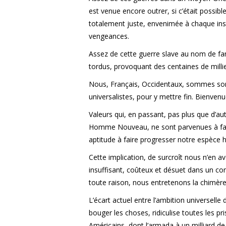
est venue encore outrer, si c’était possibl
totalement juste, envenimée à chaque inst
vengeances.
Assez de cette guerre slave au nom de fa
tordus, provoquant des centaines de millier
Nous, Français, Occidentaux, sommes so
universalistes, pour y mettre fin. Bienvenu
Valeurs qui, en passant, pas plus que d’a
Homme Nouveau, ne sont parvenues à fair
aptitude à faire progresser notre espèce
Cette implication, de surcroît nous n’en
insuffisant, coûteux et désuet dans un conf
toute raison, nous entretenons la chimère
L’écart actuel entre l’ambition universelle
bouger les choses, ridiculise toutes les pr
Américains, dont l’armada à un milliard de 