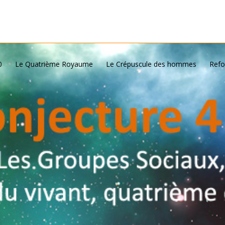
0
Le Quatrième Royaume
Le Crépuscule des hommes
Refo