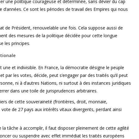
er une politique courageuse et déterminée, sans dévier du cap
e d’années. Ce sont les périodes de travail des Empires qui nous
at de Président, renouvelable une fois. Cela suppose aussi de
ent des mesures de la politique décidée pour cette longue
 les principes.
tionale
t une et indivisible. En France, la démocratie désigne le peuple
et par les votes, décide, peut s’engager par des traités qu’il peut
rsonne, ni à d’autres Nations, ni surtout à des instances juridiques
errer dans une toile de jurisprudences arbitraires.
ers de cette souveraineté (frontières, droit, monnaie,
ote de 27 pays aux intérêts vitaux divergents, perdant ainsi
la tâche à accomplir, il faut disposer pleinement de cette agilité
noncer ou suspendre avec effet immédiat les traités européens