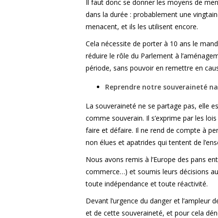
Il faut donc se donner les moyens de men
dans la durée : probablement une vingtain
menacent, et ils les utilisent encore.
Cela nécessite de porter à 10 ans le mand
réduire le rôle du Parlement à l’aménagem
période, sans pouvoir en remettre en cause
Reprendre notre souveraineté na
La souveraineté ne se partage pas, elle es
comme souverain. Il s’exprime par les lois 
faire et défaire. Il ne rend de compte à pe
non élues et apatrides qui tentent de l’ens
Nous avons remis à l’Europe des pans enti
commerce…) et soumis leurs décisions au v
toute indépendance et toute réactivité.
Devant l’urgence du danger et l’ampleur de 
et de cette souveraineté, et pour cela dé