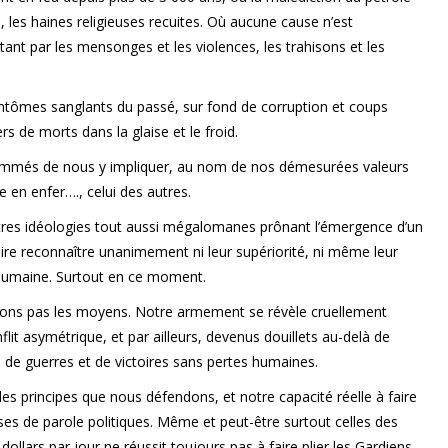
e, les haines religieuses recuites. Où aucune cause n’est
ant par les mensonges et les violences, les trahisons et les
ntômes sanglants du passé, sur fond de corruption et coups
s de morts dans la glaise et le froid.
mmés de nous y impliquer, au nom de nos démesurées valeurs
e en enfer…., celui des autres.
utres idéologies tout aussi mégalomanes prônant l’émergence d’un
e reconnaître unanimement ni leur supériorité, ni même leur
 humaine. Surtout en ce moment.
 avons pas les moyens. Notre armement se révèle cruellement
lit asymétrique, et par ailleurs, devenus douillets au-delà de
 de guerres et de victoires sans pertes humaines.
 des principes que nous défendons, et notre capacité réelle à faire
ises de parole politiques. Même et peut-être surtout celles des
dollars par jour ne réussit toujours pas à faire plier les Gardiens